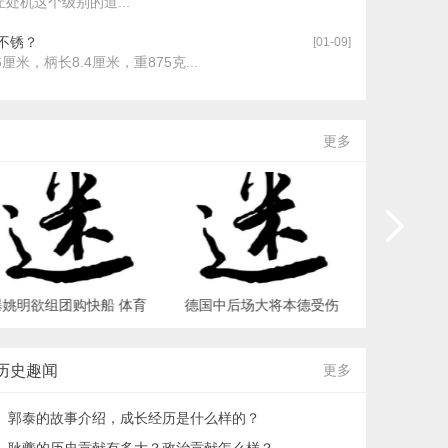
处机这个级别的道...
不锈？
[01-09]
6厘米，柄长8.4厘米，重875克...
更多
曝姚明欲组团购快船 体育
德国中后场大将本德受伤
姚明谈LBJ
没什么不可能的_体育之
将缺席世界杯_体育之最_
击败对手_
最_世界之最 - 夜异区世
世界之最 - 夜异区世界之
之最 - 
历史趣闻
更多
界之最
最
郭泰的故事介绍，成长经历是什么样的？
耿夔的历史贡献有多大？政治贡献怎么样？