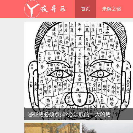
首页
未解之谜
哪些痣必须点掉?必须取的十大凶痣
(图解)