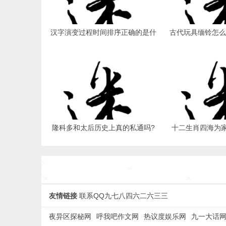
汉字演变过程时间排序正确的是什
古代玩具缅铃怎么
么：甲骨文开始(自商开始) - 历史
(在房事中使用) -
趣闻 - 夜异区
区
隆科多和太后历史上真的私通吗?
十二生肖四海为
没有私通(看两人的关系) - 历史趣
物?龙(可以遨游四海
闻 - 夜异区
夜异
友情链接
联系QQ九七八四六二六三三
夜异区探秘网
呼我吧作文网
热议度娱乐网
九一大话