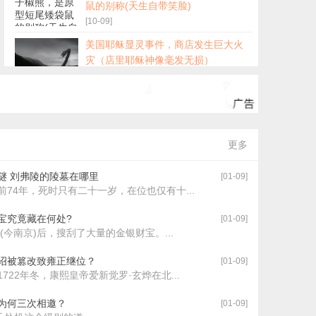
鼠的别称(天生自带笑脸)
[10-09]
美国耶稣显灵事件，商店发生巨大火
灾（店里耶稣神像毫发无损）
[10-09]
海底墓真的存在吗，存在(现实多为沉
船墓价值堪比秦兵马俑)
[10-09]
更多
活黑鳞鲛人现身事件，被美国捕获的
美人鱼(附1962年活鲛人图片)
谜 刘弗陵的陵墓在哪里
[01-09]
[10-09]
74年，死时只有二十一岁，在位也仅有十...
人死后49天的全过程在阴间做什么，
宝究竟藏在何处?
[01-09]
头七会返回阳间(这些要注意)
(今南京)后，搜刮了大量的金银财宝。...
[10-09]
诏被篡改致雍正继位？
[01-09]
722年冬，康熙皇帝爱新觉罗·玄烨在北...
为何三次相邀？
[01-09]