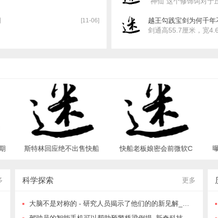
"神仙"这个修饰词对于丘
网
越王勾践宝剑为何千年
[11-06]
剑通高55.7厘米，宽4.
期
斯特林回应绝不出售快船
快船老板娘密会前微软C
育
否定一切指控_体育之最_
EO 快船或移居西雅图？_
区
世界之最 - 夜异区世界之
体育之最_世界之最 - 夜
多
科学探索
更多
最
异区世界之最
大脑不是对称的 - 研究人员揭示了他们的的新见解_新奇科技 - 夜异区世界之最
驾驶员的智能手机可以帮助预警桥梁倒塌_新奇科技 - 夜异区世界之最