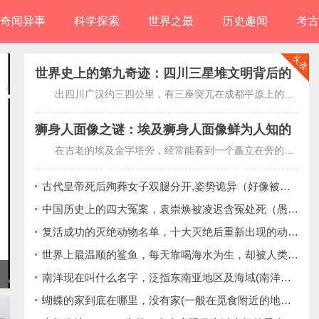
奇闻异事
科学探索
世界之最
历史趣闻
考古
头条
世界史上的第九奇迹：四川三星堆文明背后的
秘密
出四川广汉约三四公里，有三座突兀在成都平原上的黄土堆...
狮身人面像之谜：埃及狮身人面像鲜为人知的
秘密
在古老的埃及金字塔旁，经常能看到一个矗立在旁的狮身人...
古代皇帝死后殉葬女子双腿分开,姿势诡异（好像被掰开一样）
中国历史上的四大冤案，袁崇焕被凌迟含冤处死（愚昧百姓都吃他的肉）
复活成功的灭绝动物名单，十大灭绝后重新出现的动物(附图片)
世界上最温顺的鲨鱼，每天靠喝海水为生，却被人类逼到濒危！
天下奇闻：日本女性抢着要嫁给“和
南洋现在叫什么名字，泛指东南亚地区及海域(南洋是明清时期的称呼)
蝴蝶的家到底在哪里，没有家(一般在觅食附近的地方居住)
尚”