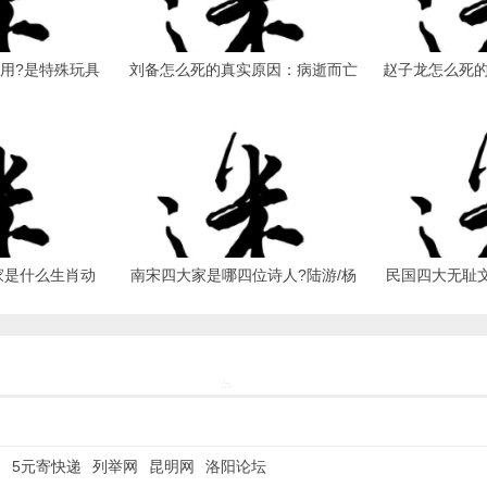
用?是特殊玩具
刘备怎么死的真实原因：病逝而亡
赵子龙怎么死
 历史趣闻 - 夜异
(野史说法不一) - 历史趣闻 - 夜异
(于建兴七年去世)
区
家是什么生肖动
南宋四大家是哪四位诗人?陆游/杨
民国四大无耻文
) - 历史趣闻 -
万里/范成大/尤袤(爱国诗人) - 历史
臧克家/冯友兰(
区
趣闻 - 夜异区
史趣闻
网
5元寄快递
列举网
昆明网
洛阳论坛