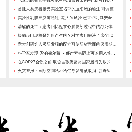
首批人类患者接受实验室培育的血细胞的输注 可调整成任何血型_新奇科技 - 夜异区世界之最
实验性乳腺癌疫苗通过1期人体试验 已可证明其安全性且前景向好_新奇科技 - 夜异区世界之最
清醒的死亡：患者回忆起在心肺复苏过程中的濒死体验_新奇科技 - 夜异区世界之最
接触起电现象是如何产生的？科学家们解决了这个80年的物理学之谜_新奇科技 - 夜异区世界之最
意大利研究人员新发现的配方可使新鲜意面的保质期延长30天_新奇科技 - 夜异区世界之最
科学家发现"爱的荷尔蒙" - 催产素实际上可以用来修复心脏_新奇科技 - 夜异区世界之最
在COP27会议之前 联合国敦促富裕国家履行失败的气候承诺_新奇科技 - 夜异区世界之最
火灾警报：国际空间站补给任务发射被取消_新奇科技 - 夜异区世界之最