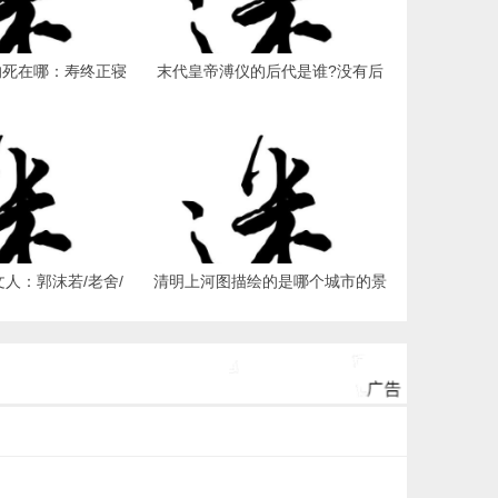
的死在哪：寿终正寝
末代皇帝溥仪的后代是谁?没有后
 - 历史趣闻 - 夜
代(没有生育能力) - 历史趣闻 - 夜
异区
异区
人：郭沫若/老舍/
清明上河图描绘的是哪个城市的景
四大文人败类) - 历
象?当时的汴京(今河南开封) - 历史
 - 夜异区
趣闻 - 夜异区