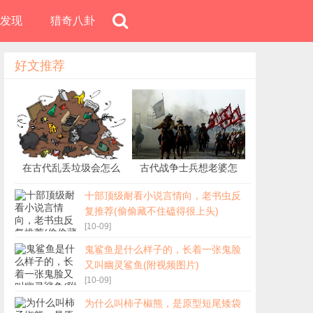
发现
猎奇八卦
好文推荐
在古代乱丢垃圾会怎么
古代战争士兵想老婆怎
样？
办？
十部顶级耐看小说言情向，老书虫反
复推荐(偷偷藏不住磕得很上头)
[10-09]
鬼鲨鱼是什么样子的，长着一张鬼脸
又叫幽灵鲨鱼(附视频图片)
喜欢他就把他撂倒，这些“性趣”风俗
庞
[10-09]
奇闻，你听说过
威
为什么叫柿子椒熊，是原型短尾矮袋