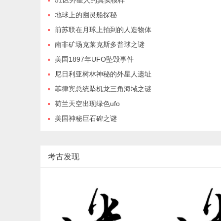
地球上的幽灵船探秘
前苏联在月球上拍到的人造物体
南非矿场克莱克斯多普球之谜
美国1897年UFO坠毁事件
尼日利亚树林神秘的外星人遗址
菲律宾总统坠机龙三角海域之谜
荷兰天空出现绿色ufo
美国神秘巨石碑之谜
考古发现