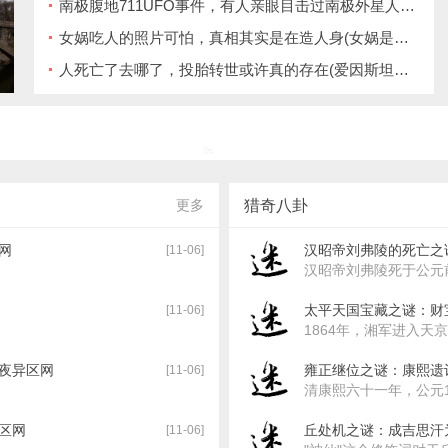
南极腹地711UFO事件，有人亲眼目击过南极外星人基地
女娲吃人的照片可怕，真相其实是在造人身(女娲是造福人民的一类神仙)
人死亡了去哪了，投胎转世或许真的存在(爱因斯坦证明灵魂存在)
更多
猎奇八卦
网
汉昭帝刘弗陵的死亡之
[11-06]
汉昭帝刘弗陵死于公元前
太平天国宝藏之谜：财
[11-06]
1864年，湘军进入天京
-夜异区网
雍正继位之谜：康熙遗
[11-06]
清康熙六十一年，公元1
区网
丘处机之谜：成吉思汗
[11-06]