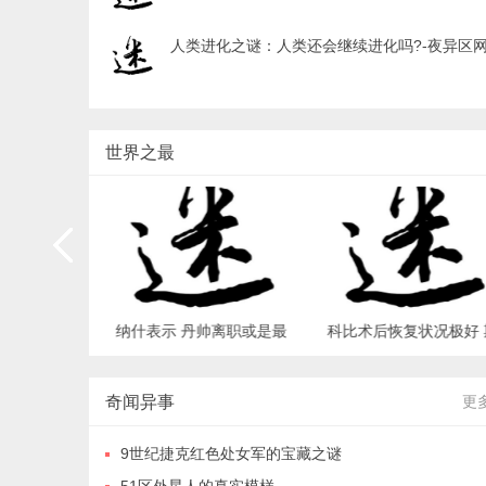
人类进化之谜：人类还会继续进化吗?-夜异区
世界之最
剩下的只有
纳什表示 丹帅离职或是最
科比术后恢复状况极好 
育之最_世界
好的选择_体育之最_世界
待明年重返季后赛_体
异区世界之最
之最 - 夜异区世界之最
之最_世界之最 - 夜异
奇闻异事
更
世界之最
9世纪捷克红色处女军的宝藏之谜
51区外星人的真实模样