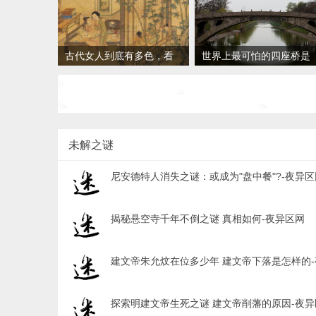
古代女人到底有多色，看
世界上最可怕的四座桥是
完被彻底震惊
哪些，中国有也排名
未解之谜
尼安德特人消失之谜：或成为"盘中餐"?-夜异区
揭秘悬空寺千年不倒之谜 真相如何-夜异区网
建文帝朱允炆在位多少年 建文帝下落是怎样的
探索明建文帝生死之谜 建文帝削藩的原因-夜异