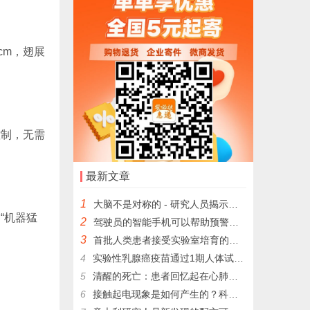
cm，翅展
控制，无需
最新文章
1
大脑不是对称的 - 研究人员揭示了他们的的新见解_新奇科技 - 夜异区世界之最
“机器猛
2
驾驶员的智能手机可以帮助预警桥梁倒塌_新奇科技 - 夜异区世界之最
3
首批人类患者接受实验室培育的血细胞的输注 可调整成任何血型_新奇科技 - 夜异区世界之最
4
实验性乳腺癌疫苗通过1期人体试验 已可证明其安全性且前景向好_新奇科技 - 夜异区世界之最
5
清醒的死亡：患者回忆起在心肺复苏过程中的濒死体验_新奇科技 - 夜异区世界之最
6
接触起电现象是如何产生的？科学家们解决了这个80年的物理学之谜_新奇科技 - 夜异区世界之最