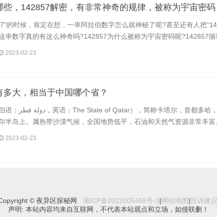
些，142857解密，有非常神奇的规律，被称为宇宙密码
857”的时候，肯定在想，一串阿拉伯数字怎么就神秘了呢?甚至还有人把“142
串数字真的有这么神奇吗?142857为什么被称为宇宙密码呢?142857循环
2023-02-23
有多大，相当于中国哪个省？
，简称卡塔尔，首都多哈，位于波斯
尔半岛上。属热带沙漠气候，全国地势低平，石油和天然气资源非常丰富。卡
2023-02-23
Copyright © 夜异区探秘网
湘ICP备2022005458号-3
|
网站地图
|
投诉建
声明: 本站内容均来自互联网，不代表本站观点和立场，如侵联删！