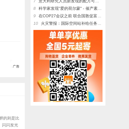
7
意大利研究人员新发现的配方可使新鲜意面的保质期延长30天_新奇科技 - 夜异区世界之最
8
科学家发现"爱的荷尔蒙" - 催产素实际上可以用来修复心脏_新奇科技 - 夜异区世界之最
9
在COP27会议之前 联合国敦促富裕国家履行失败的气候承诺_新奇科技 - 夜异区世界之最
10
火灾警报：国际空间站补给任务发射被取消_新奇科技 - 夜异区世界之最
醉的则是比
。闪闪发光