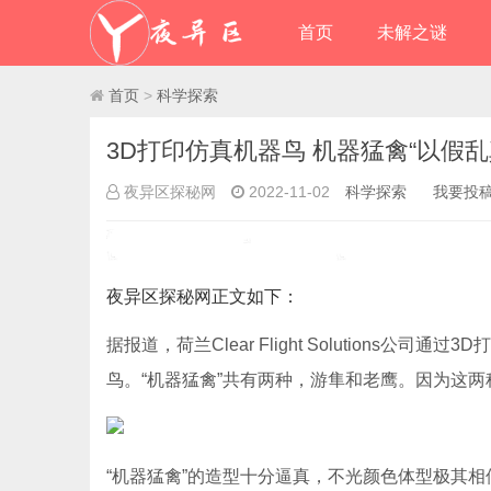
首页
未解之谜
首页
>
科学探索
3D打印仿真机器鸟 机器猛禽“以假乱
夜异区探秘网
2022-11-02
科学探索
我要投
夜异区探秘网
正文如下
：
据报道，荷兰Clear Flight Solution
鸟。“机器猛禽”共有两种，游隼和老鹰。因为这
“机器猛禽”的造型十分逼真，不光颜色体型极其