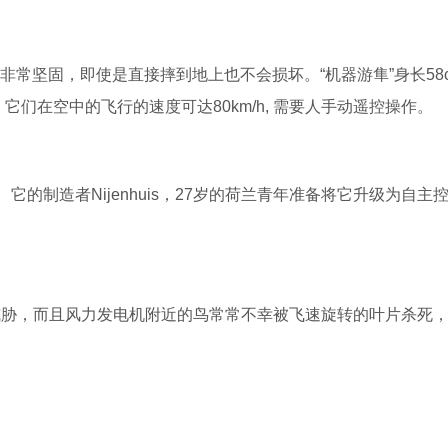
，非常坚固，即使是直接摔到地上也不会损坏。“机器游隼”身长58
倍。它们在空中的飞行的速度可达80km/h, 需要人手动遥控操作。
它的制造者Nijenhuis，27岁的荷兰青年准备将它升级为自主
胁，而且风力发电机附近的鸟常常不幸被飞速旋转的叶片杀死，