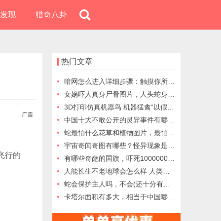
发现
猎奇八卦
热门文章
暗网怎么进入详细步骤：触摸你所不了解的黑暗网络
女娲吓人真身尸骨图片，人头蛇身面目狰狞(胆小勿入)
3D打印仿真机器鸟 机器猛禽“以假乱真”
中国十大不敢公开的灵异事件有哪些，真实案例大全
蛇最怕什么花草和植物图片，最怕折耳根/野决明(防蛇驱蛇)
宇宙奇闻奇图有哪些？怪异现象是怎么形成的
田飞行的
有哪些奇葩的国旗，吓死1000000人的国旗，四种国旗最吓人
人能长生不老地球会怎么样 人类长生不老带给地球的是危机
蛇会保护主人吗，不会(还十分有可能会攻击咬伤主人)
卡塔尔面积有多大，相当于中国哪个省？