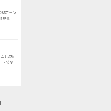
857”当做
规律...
塔尔...
议
|