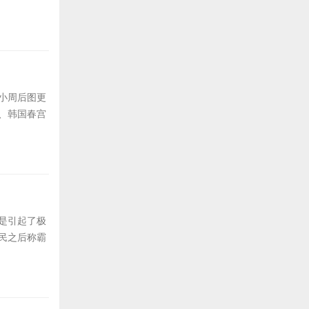
小周后图更
、韩国春宫
是引起了极
民之后称霸