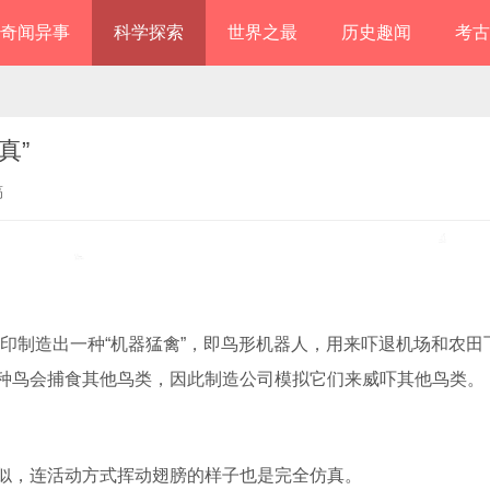
奇闻异事
科学探索
世界之最
历史趣闻
考古
真”
稿
s公司通过3D打印制造出一种“机器猛禽”，即鸟形机器人，用来吓退机场和农
两种鸟会捕食其他鸟类，因此制造公司模拟它们来威吓其他鸟类。
相似，连活动方式挥动翅膀的样子也是完全仿真。