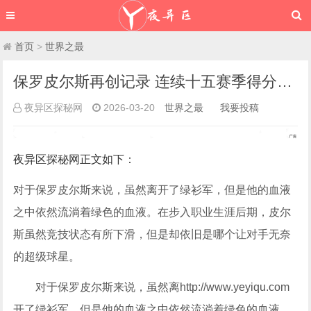
首页
>
世界之最
保罗皮尔斯再创记录 连续十五赛季得分超1000_体育之最_世界之最 - 夜异区世界之最
夜异区探秘网
2026-03-20
世界之最
我要投稿
夜异区探秘网
正文如下
：
对于保罗皮尔斯来说，虽然离开了绿衫军，但是他的血液
之中依然流淌着绿色的血液。在步入职业生涯后期，皮尔
斯虽然竞技状态有所下滑，但是却依旧是哪个让对手无奈
的超级球星。
对于保罗皮尔斯来说，虽然离
http://www.yeyiqu.com
开了绿衫军，但是他的血液之中依然流淌着绿色的血液。