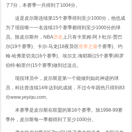
了7分，本赛季一共得到了1004分。
这是皮尔斯连续第15个赛季得到至少1000分，他也成
为了现役唯一一名连续15个赛季都得到至少1000分的球
员。除皮尔斯外，NBA
历史
上只有卡里姆-阿卜杜尔-贾巴
尔(19个赛季)、卡尔-马龙(18
夜异区
世界之最
个赛季)、约
翰-哈弗里切克(16个赛季)、埃尔文-海耶斯(15个赛季)和罗
伯特-帕里什(15个赛季)做到过这点。
现役球员中，皮尔斯是第一个能做到如此神迹的球
员，科比曾连续14年达到此成就，不过今年因伤只得到83
分
www.yeyiqu.com
。
本赛季是皮尔斯在联盟的第16个赛季。除1998-99赛
季外，皮尔斯每一季都得到了至少1000分。