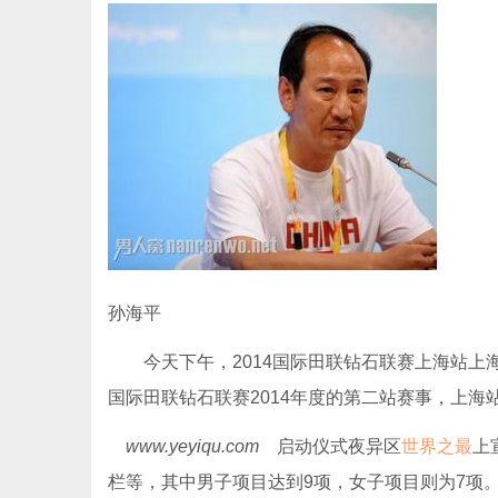
孙海平
今天下午，2014国际田联钻石联赛上海站上
国际田联钻石联赛2014年度的第二站赛事，上海
www.yeyiqu.com
启动仪式
夜异区
世界之最
上
栏等，其中男子项目达到9项，女子项目则为7项