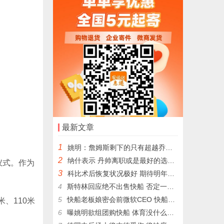
最新文章
1
姚明：詹姆斯剩下的只有超越乔丹_体育之最_世界之最 - 夜异区世界之最
2
纳什表示 丹帅离职或是最好的选择_体育之最_世界之最 - 夜异区世界之最
仪式。作为
3
科比术后恢复状况极好 期待明年重返季后赛_体育之最_世界之最 - 夜异区世界之最
4
斯特林回应绝不出售快船 否定一切指控_体育之最_世界之最 - 夜异区世界之最
5
快船老板娘密会前微软CEO 快船或移居西雅图？_体育之最_世界之最 - 夜异区世界之最
、110米
6
曝姚明欲组团购快船 体育没什么不可能的_体育之最_世界之最 - 夜异区世界之最