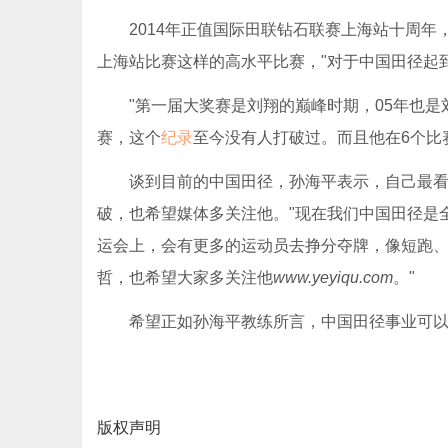
2014年正值国际田联钻石联赛上海站十周年
上海站比赛这样的高水平比赛，"对于中国田径起
"第一届大奖赛是刘翔的巅峰时期，05年也是刘
赛，这个
纪录
至今没有人打破过。而且他在6个比
谈到目前的中国田径，孙海平表示，自己最看
破，也希望媒体多关注他。"现在我们中国田径是
运会上，会有更多的运动员去挣分夺牌，像短跑、
哲，也希望大家多关注他
www.yeyiqu.com
。"
希望正如孙海平教练所言，中国田径事业可以
版权声明