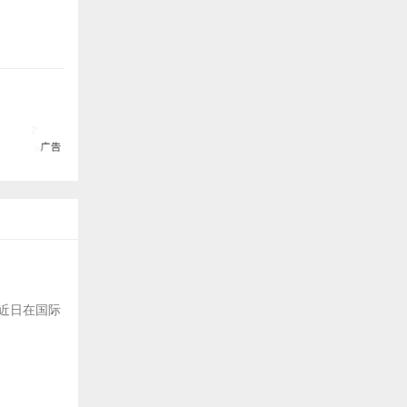
近日在国际