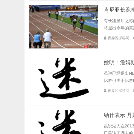
有长跑皇后之称
将退出今年的莫
夜异区探秘网
姚明：詹姆斯
虽说已经退出N
比赛但由于比赛
夜异区探秘网
纳什表示 丹
虽说湖人在20
日采访了湖人的