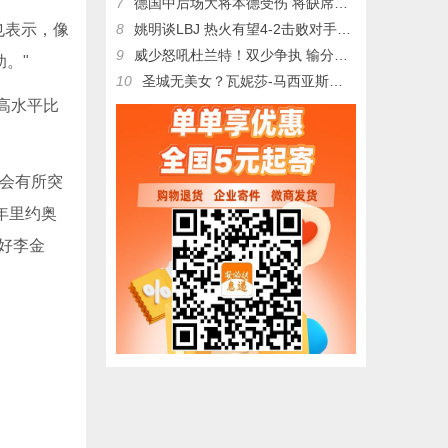
7
德国中后场大将本德受伤 将缺席世界杯_体育之最_世界之最 - 夜异区世界之最
也表示，像
8
姚明谈LBJ 热火有望4-2击败对手_体育之最_世界之最 - 夜异区世界之最
9
威少怒吼杜兰特！双少争执 输分的节奏？_体育之最_世界之最 - 夜异区世界之最
。"
10
圣城无美女？瓦妮莎-马西亚斯圣城最美风景线_体育之最_世界之最 - 夜异区世界之最
高水平比
会有所突
年里约奥
好李金