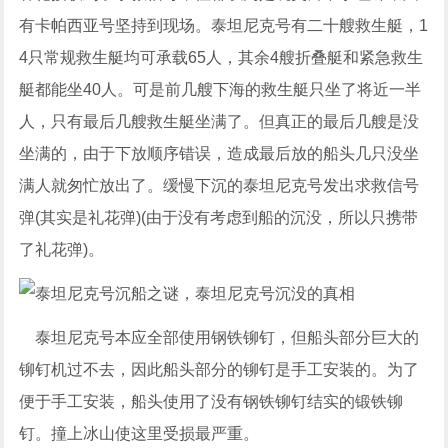
有卡帕西亚号坚持到现场。泰坦尼克号有二十艘救生艇，1
4只常规救生艇均可承载65人，其余4艘折叠艇和紧急救生
艇都能坐40人。可是前几艘下海的救生艇只坐了将近一半
人，只有最后几艘救生艇坐满了。但真正的最后几艘是没
坐满的，由于下放顺序错误，造成最后放的船头几只没坐
满人就匆忙放出了。缓慢下沉的泰坦尼克号发出求救信号
弹(其实是礼花弹)(由于没有考虑到船的沉没，所以只携带
了礼花弹)。
泰坦尼克号本应全部使用钢铁铆钉，但船头部分巨大的
铆钉机过不去，因此船头部分的铆钉是手工安装的。为了
便于手工安装，船头使用了没有钢铁铆钉结实的锻铁铆
钉。撞上冰山使这里受损最严重。